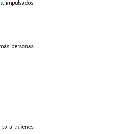
os
, impulsados
 más personas
 para quienes