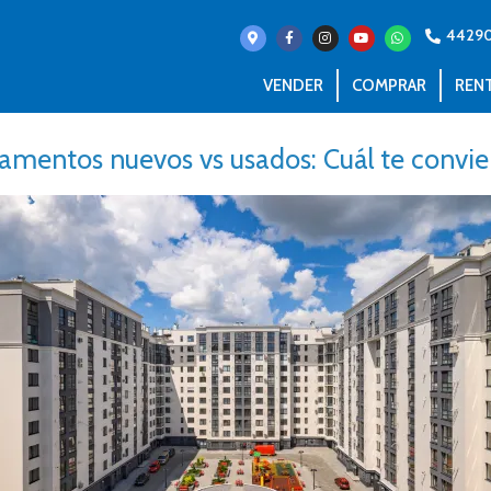
4429
VENDER
COMPRAR
REN
amentos nuevos vs usados: Cuál te convi