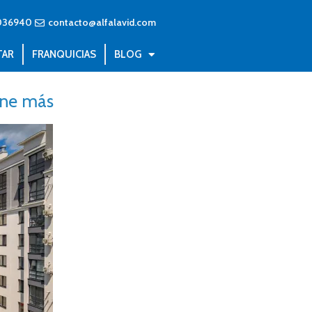
036940
contacto@alfalavid.com
TAR
FRANQUICIAS
BLOG
ene más