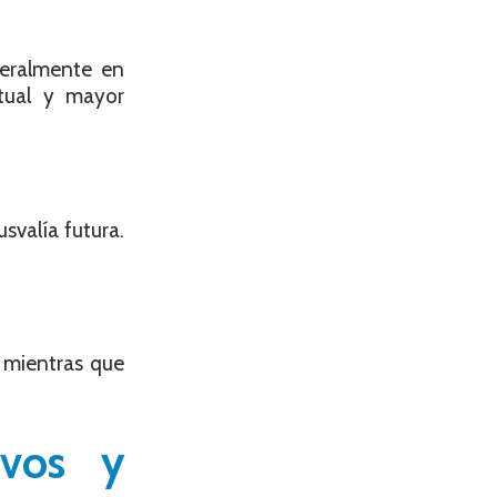
neralmente en
ctual y mayor
svalía futura.
, mientras que
evos y