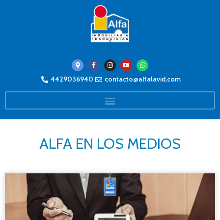
4429036940
contacto@alfalavid.com
ALFA EN LOS MEDIOS