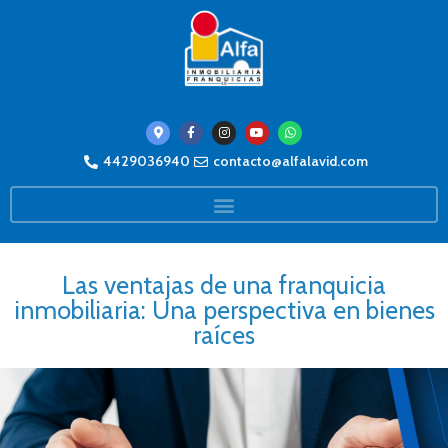
4429036940
contacto@alfalavid.com
Las ventajas de una franquicia
inmobiliaria: Una perspectiva en bienes
raíces