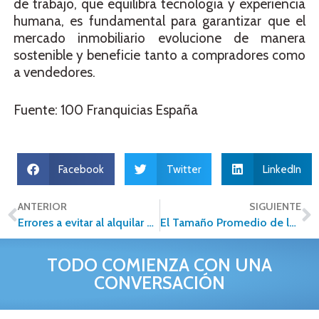
de trabajo, que equilibra tecnología y experiencia
humana, es fundamental para garantizar que el
mercado inmobiliario evolucione de manera
sostenible y beneficie tanto a compradores como
a vendedores.
Fuente: 100 Franquicias España
Facebook
Twitter
LinkedIn
ANTERIOR
SIGUIENTE
Errores a evitar al alquilar una propiedad
El Tamaño Promedio de los Departamentos en México: Una Tendencia en Reducción
TODO COMIENZA CON UNA
CONVERSACIÓN