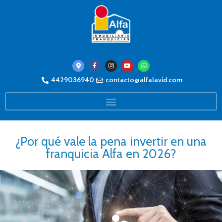
4429036940
contacto@alfalavid.com
¿Por qué vale la pena invertir en una
franquicia Alfa en 2026?