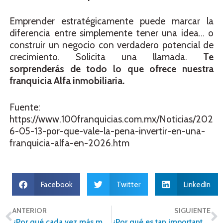
Emprender estratégicamente puede marcar la
diferencia entre simplemente tener una idea… o
construir un negocio con verdadero potencial de
crecimiento. Solicita una llamada.
Te
sorprenderás de todo lo que ofrece nuestra
franquicia Alfa inmobiliaria.
Fuente:
https://www.100franquicias.com.mx/Noticias/202
6-05-13-por-que-vale-la-pena-invertir-en-una-
franquicia-alfa-en-2026.htm
Facebook
Twitter
LinkedIn
ANTERIOR
SIGUIENTE
¿Por qué cada vez más mexicanos buscan vivienda fuera del centro de las grandes ciudades?
¿Por qué es tan importante valuar correctamente una propiedad antes de venderla?