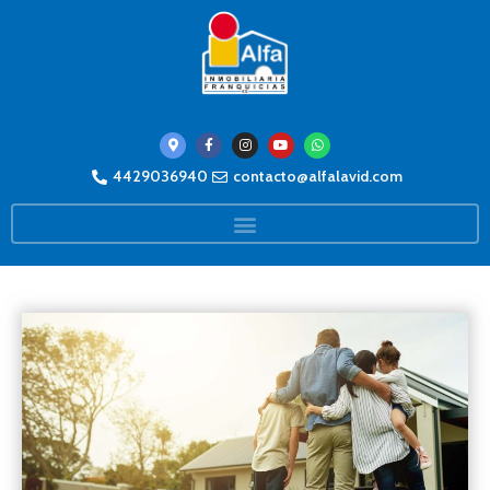
4429036940
contacto@alfalavid.com