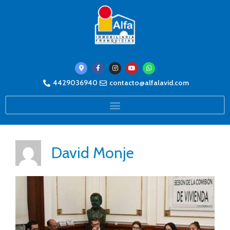
4429036940
contacto@alfalavid.com
David Monje