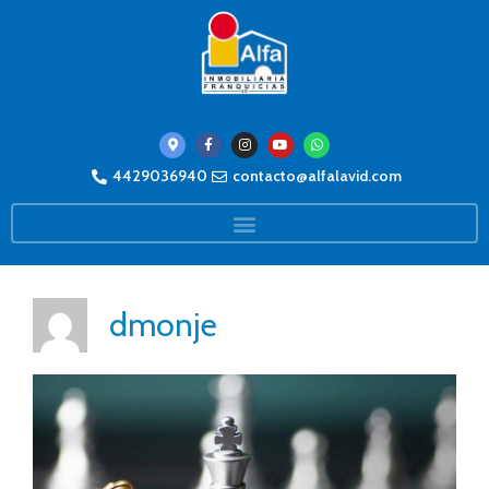
4429036940
contacto@alfalavid.com
dmonje