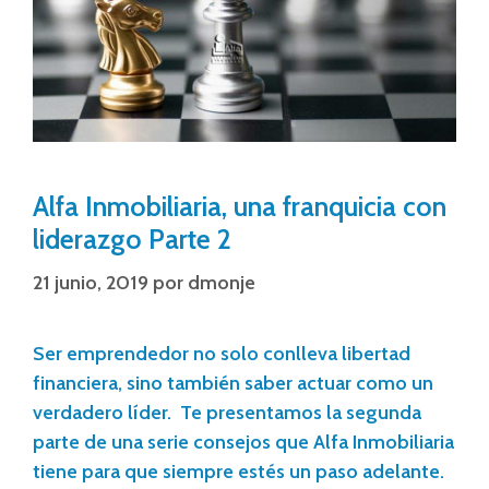
Alfa Inmobiliaria, una franquicia con
liderazgo Parte 2
21 junio, 2019
por
dmonje
Ser emprendedor no solo conlleva libertad
financiera, sino también saber actuar como un
verdadero líder. Te presentamos la segunda
parte de una serie consejos que Alfa Inmobiliaria
tiene para que siempre estés un paso adelante.